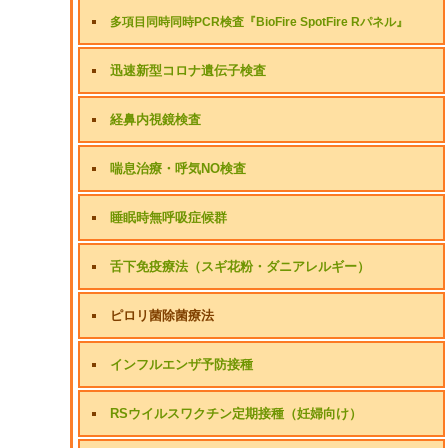
多項目同時同時PCR検査『BioFire SpotFire Rパネル』
迅速新型コロナ遺伝子検査
経鼻内視鏡検査
喘息治療・呼気NO検査
睡眠時無呼吸症候群
舌下免疫療法（スギ花粉・ダニアレルギー）
ピロリ菌除菌療法
インフルエンザ予防接種
RSウイルスワクチン定期接種（妊婦向け）