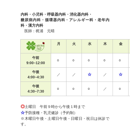
内科・小児科・呼吸器内科・消化器内科・
糖尿病内科・循環器内科・アレルギー科・老年内
科・漢方内科
医師：梶浦 元晴
月
火
水
木
金
午前
○
○
○
○
○
9:00~12:00
午後
☆
☆
／
／
／
4:00~4:30
午後
○
○
○
○
／
4:30~7:30
◎
土曜日 午前９時から午後１時まで
☆
予防接種・乳児健診（予約制）
※木曜日午後・土曜日午後・日曜日・祝日は休診で
す。