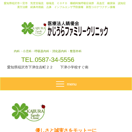
愛知県稲沢市一宮市 気管支喘息 咳喘息 ＣＯＰＤ 睡眠時無呼吸症候群 高血圧 糖尿病 認知症
漢方治療 経鼻内視鏡 点鼻 インフルエンザ予防接種 新型コロナワクチン接種
内科・小児科・呼吸器内科・消化器内科・整形外科
TEL.0587-34-5556
愛知県稲沢市下津住吉町２２ 下津小学校すぐ南
優しさと誠実さをモットーに