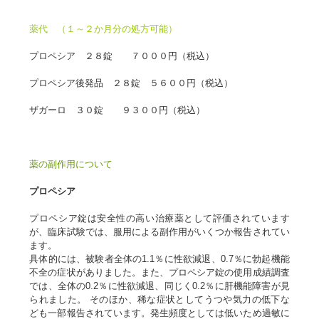
薬代 （１～２か月分の処方可能）
プロペシア ２８錠 ７０００円（税込）
プロペシア後発品 ２８錠 ５６００円（税込）
ザガーロ ３０錠 ９３００円（税込）
薬の副作用について
プロペシア
プロペシア錠は安全性の高い治療薬として評価されています
が、臨床試験では、服用による副作用がいくつか報告されてい
ます。
具体的には、被験者全体の1.1％に性欲減退、0.7％に勃起機能
不全の症状がありました。また、プロペシア錠の使用成績調査
では、全体の0.2％に性欲減退、同じく0.2％に肝機能障害が見
られました。 そのほか、稀な症状としてうつや気力の低下な
ども一部報告されています。発生頻度としては低いため過敏に