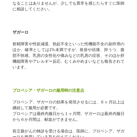
なることはありませんが、少しでも異常を感じたらすぐに医師
に相談してください。
ザガーロ
射精障害や性欲減退、勃起不全といった性機能不全の副作用の
ほか、確率としては1%未満ですが、発疹や頭痛、抑うつ、腹
部不快感、乳房の女性化や痛みなどの乳房の症状、そのほか肝
機能障害やアレルギー反応、むくみやめまいなども報告されて
います。
プロペシア・ザガーロの服用時の注意点
プロペシア、ザガーロの効果を発現させるには、６ヶ月以上は
継続して服用が必要です。
プロペシアは最終内服日から１ヶ月間、ザガーロは最終内服日
から６か月間は、献血ができません。
前立腺がんの検診を受ける場合は、医師に、プロペシア、ザガ
ーロを服用している旨を伝えてください。