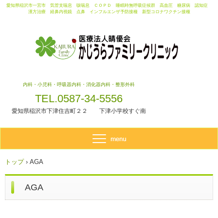
愛知県稲沢市一宮市 気管支喘息 咳喘息 ＣＯＰＤ 睡眠時無呼吸症候群 高血圧 糖尿病 認知症
漢方治療 経鼻内視鏡 点鼻 インフルエンザ予防接種 新型コロナワクチン接種
内科・小児科・呼吸器内科・消化器内科・整形外科
TEL.0587-34-5556
愛知県稲沢市下津住吉町２２ 下津小学校すぐ南
トップ
›
AGA
AGA