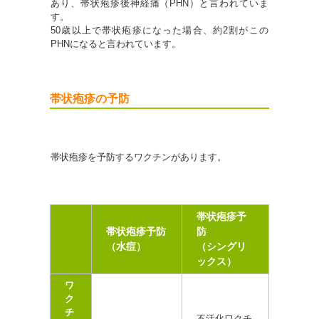
あり、帯状疱疹後神経痛（PHN）と言われていま
す。
50歳以上で帯状疱疹になった場合、約2割がこの
PHNになると言われています。
帯状疱疹の予防
帯状疱疹を予防するワクチンがあります。
帯状疱疹予
帯状疱疹予防
防
（水痘）
（シングリ
ックス）
ワ
ク
チ
不活化ワクチ