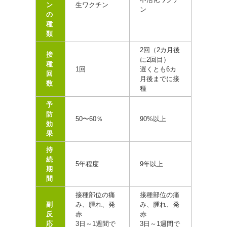
ン
生ワクチン
ン
の
種
類
2回（2カ月後
接
に2回目）
種
1回
遅くとも6カ
回
月後までに接
数
種
予
防
50〜60％
90%以上
効
果
持
続
5年程度
9年以上
期
間
接種部位の痛
接種部位の痛
副
み、腫れ、発
み、腫れ、発
反
赤
赤
応
3日～1週間で
3日～1週間で