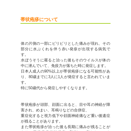
帯状疱疹について
体の片側の一部にピリピリとした痛みが現れ、その
部分に水ぶくれを伴う赤い発疹が出現する病気で
す。
水ぼうそうに罹ると治った後もそのウイルスが体の
中に潜んでいて、免疫力が落ちた時に発症します。
日本人成人の90%以上が帯状疱疹になる可能性があ
り、80歳までに3人に1人が発症すると言われていま
す。
特に50歳代から発症しやすくなります。
帯状疱疹が頭部、顔面に出ると、目や耳の神経が障
害され、めまい、耳鳴りなどの合併症、
重症化すると視力低下や顔面神経痛など重い後遺症
が残ることがあります。
また帯状疱疹が治った後も長期に痛みが残ることが