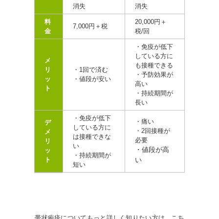
消失
消失
料
20,000円＋
7
,000円＋税
金
税/回
・免疫が低下
している方に
メ
も接種できる
リ
・1回で済む
・予防効果が
ッ
・値段が安い
高い
ト
・持続期間が
長い
・免疫が低下
・痛い
デ
している方に
・2回接種が
メ
は接種できな
必要
リ
い
・値段が高
ッ
・持続期間が
ト
い
短い
帯状疱疹についてもっと詳しく知りたい方は、こち