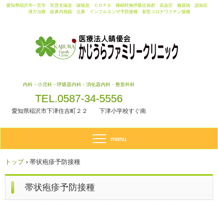
愛知県稲沢市一宮市 気管支喘息 咳喘息 ＣＯＰＤ 睡眠時無呼吸症候群 高血圧 糖尿病 認知症
漢方治療 経鼻内視鏡 点鼻 インフルエンザ予防接種 新型コロナワクチン接種
内科・小児科・呼吸器内科・消化器内科・整形外科
TEL.0587-34-5556
愛知県稲沢市下津住吉町２２ 下津小学校すぐ南
トップ
›
帯状疱疹予防接種
帯状疱疹予防接種