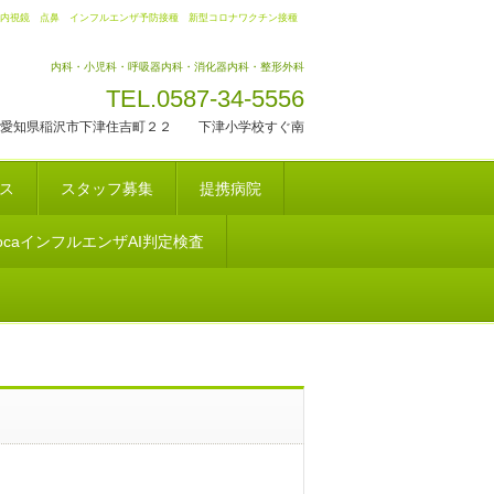
内視鏡 点鼻 インフルエンザ予防接種 新型コロナワクチン接種
内科・小児科・呼吸器内科・消化器内科・整形外科
TEL.0587-34-5556
愛知県稲沢市下津住吉町２２ 下津小学校すぐ南
ス
スタッフ募集
提携病院
docaインフルエンザAI判定検査