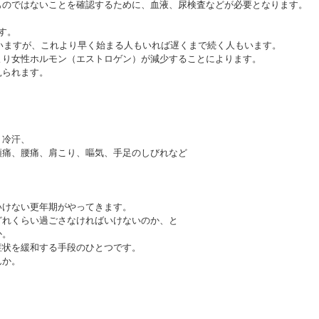
ものではないことを確認するために、血液、尿検査などが必要となります。
す。
ていますが、これより早く始まる人もいれば遅くまで続く人もいます。
より女性ホルモン（エストロゲン）が減少することによります。
見られます。
、冷汗、
頭痛、腰痛、肩こり、嘔気、手足のしびれなど
いけない更年期がやってきます。
どれくらい過ごさなければいけないのか、と
か。
症状を緩和する手段のひとつです。
んか。