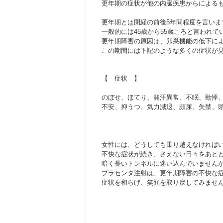
更年期の症状が他の内臓疾患からによる
更年期とは閉経の前後5年間程度を言いま
一般的には45歳から55歳ころと言われ
更年期障害の原因は、卵巣機能の低下に
この期間には下記のような多くの症状が
【 症状 】
のぼせ、ほてり、発汗異常、不眠、動悸
不安、抑うつ、気力減退、頻尿、失禁、
女性には、どうしても乗り越えなければ
不快な症状が続き、さえない日々をあと
暗く長いトンネルに迷い込んでいません
プラセンタ注射は、更年期障害の不快な
症状を和らげ、笑顔を取り戻してみませ