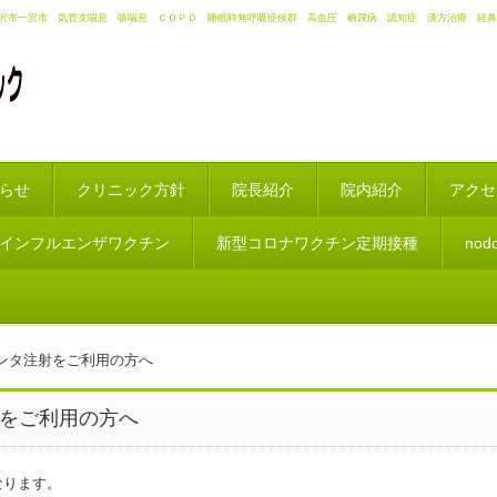
沢市一宮市 気管支喘息 咳喘息 ＣＯＰＤ 睡眠時無呼吸症候群 高血圧 糖尿病 認知症 漢方治療 経鼻
らせ
クリニック方針
院長紹介
院内紹介
アクセ
インフルエンザワクチン
新型コロナワクチン定期接種
no
ンタ注射をご利用の方へ
をご利用の方へ
なります。