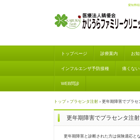
愛知県稲
トップページ
診療案内
お知
インフルエンザ予防接種
痛くない
WEB問診
トップ
›
プラセンタ注射
›
更年期障害でプラセ
更年期障害でプラセンタ注射
更年期障害と診断された方は保険適応と