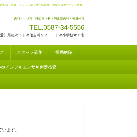
内視鏡 点鼻 インフルエンザ予防接種 新型コロナワクチン接種
内科・小児科・呼吸器内科・消化器内科・整形外科
TEL.0587-34-5556
愛知県稲沢市下津住吉町２２ 下津小学校すぐ南
ス
スタッフ募集
提携病院
docaインフルエンザAI判定検査
ています。