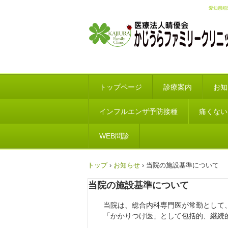
愛知県稲
トップページ
診療案内
お知
インフルエンザ予防接種
痛くない
WEB問診
トップ
›
お知らせ
›
当院の施設基準について
当院の施設基準について
当院は、総合内科専門医が常勤として
「かかりつけ医」として包括的、継続