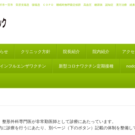
沢市一宮市 気管支喘息 咳喘息 ＣＯＰＤ 睡眠時無呼吸症候群 高血圧 糖尿病 認知症 漢方治療 経鼻
らせ
クリニック方針
院長紹介
院内紹介
アクセ
インフルエンザワクチン
新型コロナワクチン定期接種
no
、整形外科専門医が非常勤医師として診療にあたっています。
的に診療を行うにあたり、別ページ（下のボタン）記載の体制を整備し