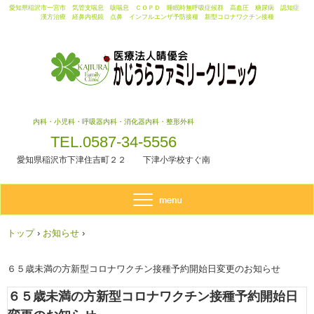
愛知県稲沢市一宮市 気管支喘息 咳喘息 ＣＯＰＤ 睡眠時無呼吸症候群 高血圧 糖尿病 認知症
漢方治療 経鼻内視鏡 点鼻 インフルエンザ予防接種 新型コロナワクチン接種
内科・小児科・呼吸器内科・消化器内科・整形外科
TEL.0587-34-5556
愛知県稲沢市下津住吉町２２ 下津小学校すぐ南
トップ
›
お知らせ
›
６５歳未満の方新型コロナワクチン接種予約開始日変更のお知らせ
６５歳未満の方新型コロナワクチン接種予約開始日